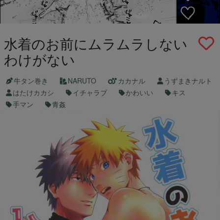
水着のお前にムラムラしない
わけがない
牛タン巻き
NARUTO
カカナル
うずまきナルト
はたけカカシ
イチャラブ
かわいい
キス
手マン
青姦