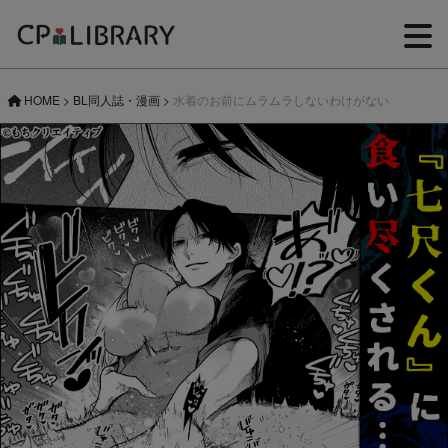
HOME
>
BL同人誌・漫画
>
水着のお前にムラムラしないわけがない