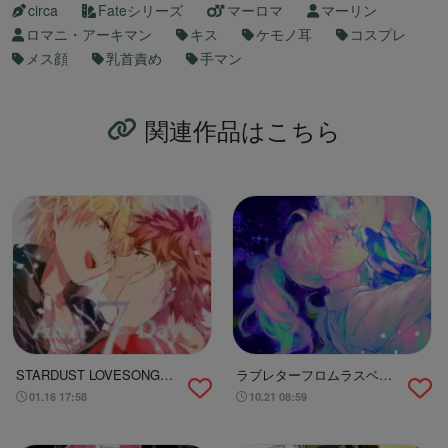
circa
Fateシリーズ
マーロマ
マーリン
ロマニ・アーキマン
キス
ケモノ耳
コスプレ
メス顔
乳首責め
手マン
関連作品はこちら
STARDUST LOVESONG
ラブレターフロムラスベガ
encore special story 1st
ス
01.16 17:58
10.21 08:59
After 7 Days