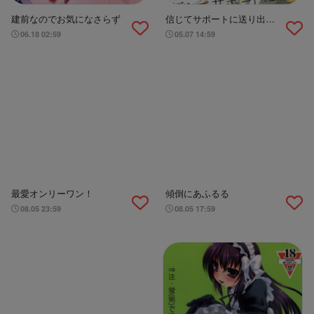
建前なのでお気になさらず
信じてサポートに送り出し
た孔明が……
06.18 02:59
05.07 14:59
最愛オンリーワン！
傾倒にあふるる
08.05 23:59
08.05 17:59