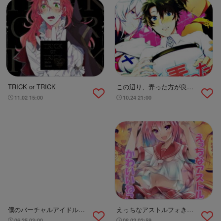
TRICK or TRICK
この辺り、弄った方が良い
んじゃないか
11.02 15:00
10.24 21:00
僕のバーチャルアイドルが
えっちなアストルフォきゅ
◯◯◯◯なわけがない！
んとかわいいねこみみ☆
06.25 03:00
08.02 02:59