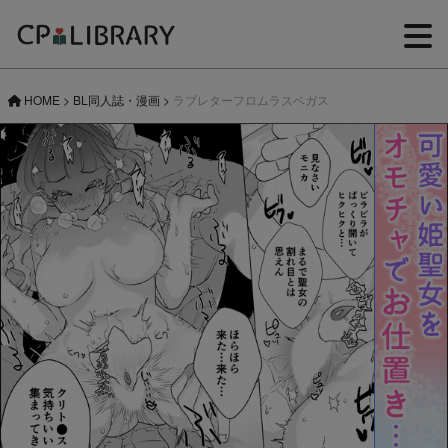
HOME
>
BL同人誌・漫画
>
ラブレターフロムラスベガス