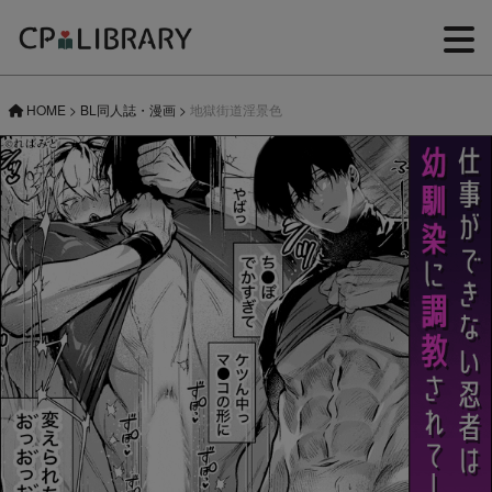
HOME
>
BL同人誌・漫画
>
地獄街道淫景色