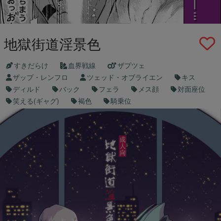
地獄街道淫景色
すきだらけ
血界戦線
ザプツェ
ザップ・レンフロ
ツェッド・オブライエン
キス
ディルド
バック
フェラ
メス顔
対面座位
笑える(ギャグ)
褐色
騎乗位