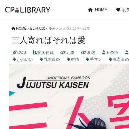
HOME
お
HOME
>
BL同人誌・漫画
>
三人寄ればそれは愛
三人寄ればそれは愛
DOS
呪術廻戦
五悠
夏虎
五条悟
かわいい
乳首責め
射精
手マン
鬼畜責め