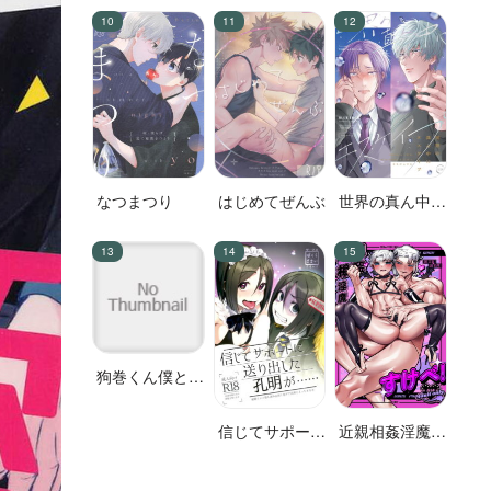
じゃねぇ
意！
なつまつり
はじめてぜんぶ
世界の真ん中に
エスケイプ
狗巻くん僕と生
きておくれよ
信じてサポート
近親相姦淫魔す
に送り出した孔
けべ!
明が……