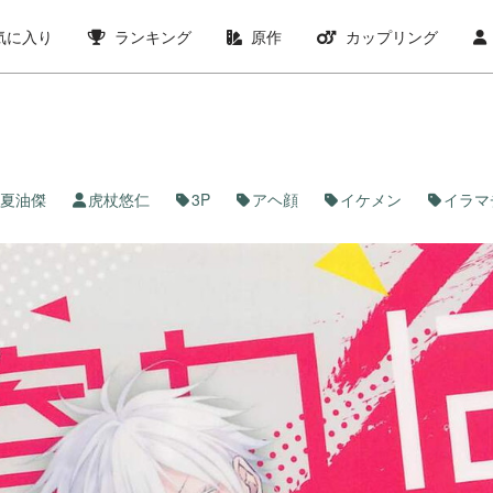
気に入り
ランキング
原作
カップリング
夏油傑
虎杖悠仁
3P
アヘ顔
イケメン
イラマ