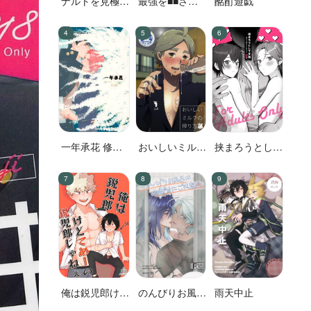
ナルトを見極め
最強を■■させ
酩酊遊戯
た結果なので
たい 二
す!
一年承花 修学
おいしいミルク
挟まろうとして
旅行、プールサ
の搾り方
失敗
イド
俺は鋭児郎けど
のんびりお風呂
雨天中止
てめーの鋭児郎
はのぼせにご注