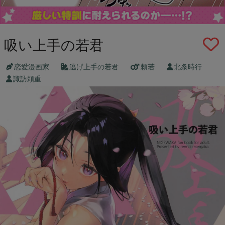
吸い上手の若君
恋愛漫画家
逃げ上手の若君
頼若
北条時行
諏訪頼重