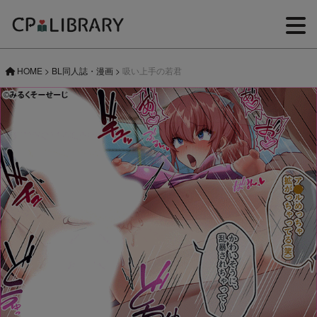
HOME
>
BL同人誌・漫画
>
吸い上手の若君