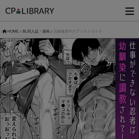
HOME
>
BL同人誌・漫画
>
花嫁修業中のアシストロイド