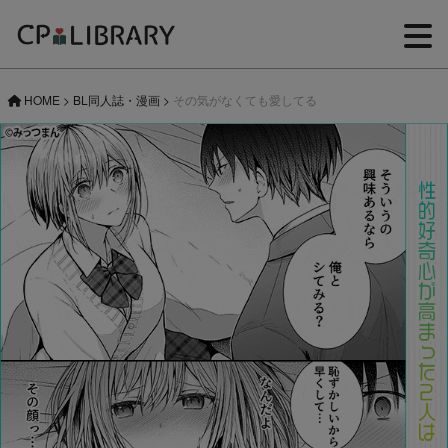
HOME
>
BL同人誌・漫画
>
その気がなくても愛してる