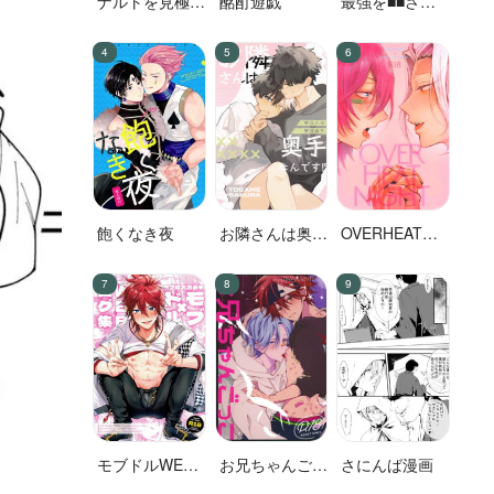
ナルトを見極め
酩酊遊戯
最強を■■させ
た結果なので
たい 二
す!
飽くなき夜
お隣さんは奥手
OVERHEAT
なんです！？
NIGHT
モブドルWEB
お兄ちゃんごっ
さにんば漫画
ログ集
こ