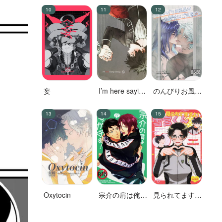
妄
I’m here saying
のんびりお風呂
nothing
はのぼせにご注
意！
Oxytocin
宗介の肩は俺が
見られてます
守る!
よ！雪宮くん