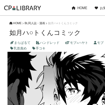
HOME
お
HOME
>
BL同人誌・漫画
>
如月ハ○トくんコミック
如月ハ○トくんコミック
まらぱるて
ハンドレッド
モブ×ハヤト
モブ
乳首責め
手コキ