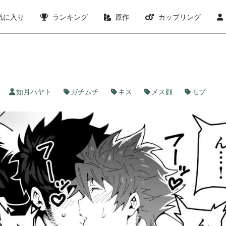
気に入り
ランキング
原作
カップリング
如月ハヤト
ガチムチ
キス
メス顔
モブ