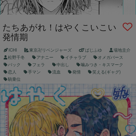
たちあがれ！はやくこいこい
発情期
ICHI
東京卍リベンジャーズ
ばじふゆ
場地圭介
松野千冬
アナニー
イチャラブ
オメガバース
バック
フェラ
中出し
噛みつき・キスマーク
恋人
手マン
流血
発情
笑える(ギャグ)
騎乗位