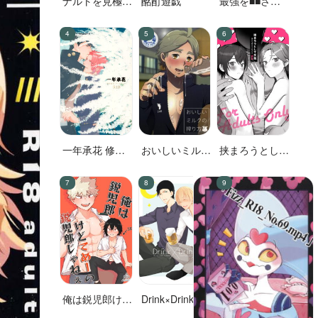
ナルトを見極め
酩酊遊戯
最強を■■させ
た結果なので
たい 二
す!
一年承花 修学
おいしいミルク
挟まろうとして
旅行、プールサ
の搾り方
失敗
イド
俺は鋭児郎けど
Drink×Drink
てめーの鋭児郎