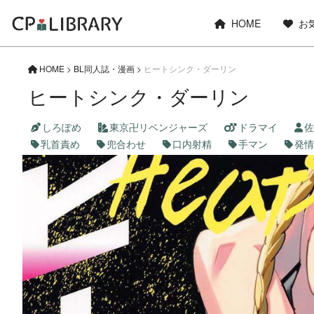
HOME
お
HOME
>
BL同人誌・漫画
>
ヒートシンク・ダーリン
ヒートシンク・ダーリン
しろぽめ
東京卍リベンジャーズ
ドラマイ
佐
乳首責め
兜合わせ
口内射精
手マン
発情