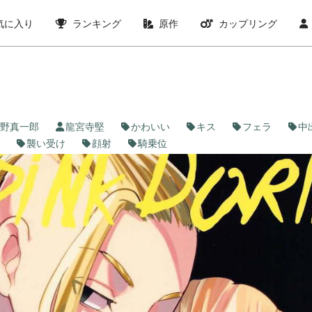
気に入り
ランキング
原作
カップリング
野真一郎
龍宮寺堅
かわいい
キス
フェラ
中
襲い受け
顔射
騎乗位