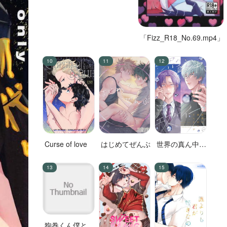
じゃねぇ
「Fizz_R18_No.69.mp4」
Curse of love
はじめてぜんぶ
世界の真ん中に
エスケイプ
狗巻くん僕と生