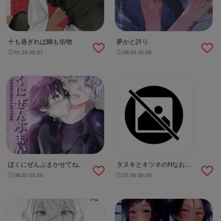
十も過ぎれば鋼も俗物
夢かと許り
01.23 02:57
08.04 20:59
ぼくにぜんぶまかせてね。
タヌキとキツネのHなお勉
強
08.02 05:59
07.06 06:00