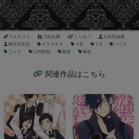
アルチスト
刀剣乱舞
くりみつ
大倶利伽羅
燭台切光忠
イラマチオ
ドM
ドS
バック
フェラ
口内射精
眼鏡
褐色
関連作品はこちら