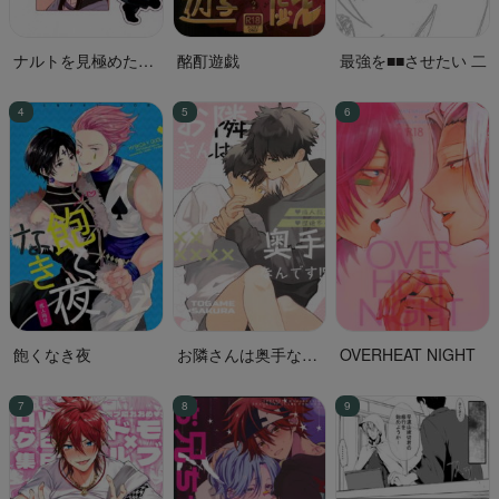
ナルトを見極めた結
酩酊遊戯
最強を■■させたい 二
果なのです!
飽くなき夜
お隣さんは奥手なん
OVERHEAT NIGHT
です！？