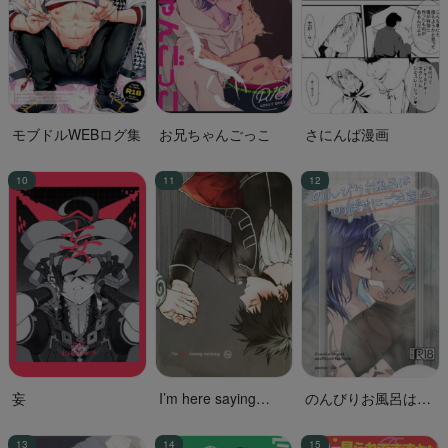
モブドルWEBログ集
お兄ちゃんごっこ
さにんば漫画
妄
I’m here saying
のんびりお風呂はの
nothing
ぼせにご注意！