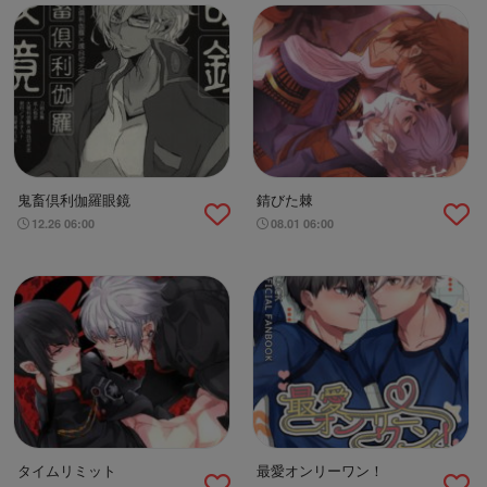
鬼畜倶利伽羅眼鏡
錆びた棘
12.26 06:00
08.01 06:00
タイムリミット
最愛オンリーワン！