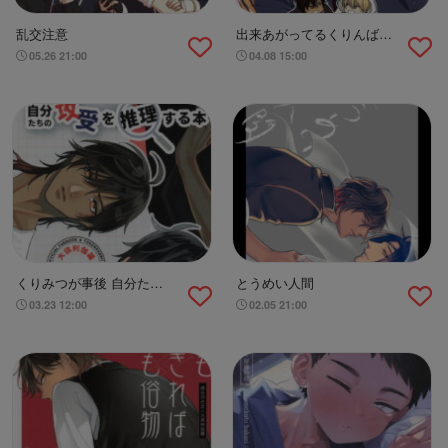
乱交注意
出来あがってるくりんばの
二振りをまとめてぺろぺろ
05.26 21:00
04.08 15:00
する
くりみつが事後 自分たち
とうめい人間
の攻受を推理する本
03.23 12:00
02.05 21:00