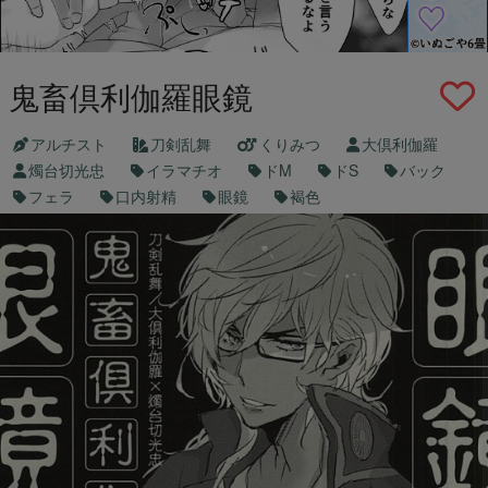
鬼畜倶利伽羅眼鏡
アルチスト
刀剣乱舞
くりみつ
大倶利伽羅
燭台切光忠
イラマチオ
ドM
ドS
バック
フェラ
口内射精
眼鏡
褐色