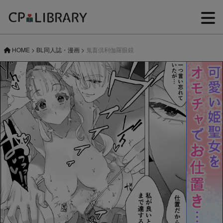
HOME
>
BL同人誌・漫画
>
鬼畜倶利伽羅眼鏡