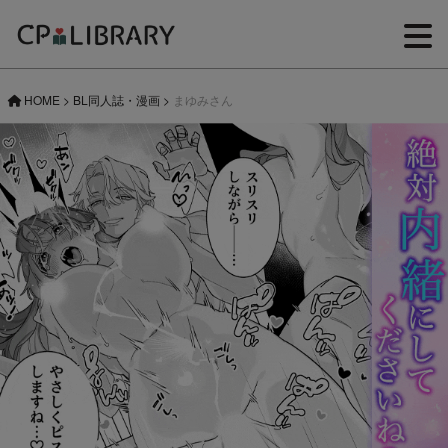
HOME
>
BL同人誌・漫画
>
まゆみさん