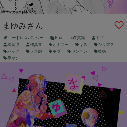
まゆみさん
コードレスバンジー
Free!
真凛
モブ
松岡凛
橘真琴
オナニー
キス
シリアス
バック
メス顔
モブ
ヤンデレ
嫉妬
手マン