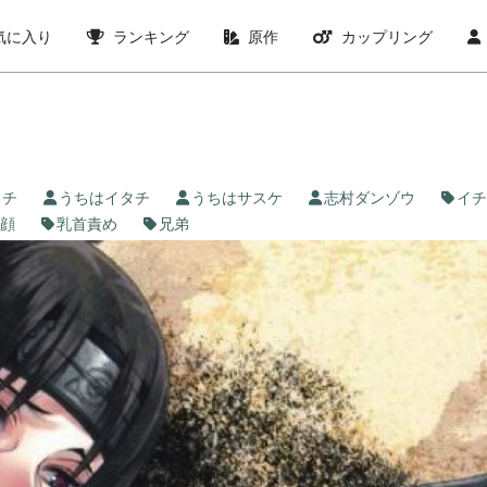
気に入り
ランキング
原作
カップリング
タチ
うちはイタチ
うちはサスケ
志村ダンゾウ
イチ
顔
乳首責め
兄弟