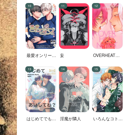
明が……
最愛オンリーワ
妄
OVERHEAT
ン！
NIGHT
はじめてでもい
淫魔が隣人
いろんなコト、
っぱいあいして
ずっとオメーと
ね？