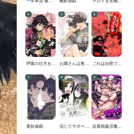
一年承花 修学
酩酊遊戯
ナルトを見極め
旅行、プールサ
た結果なので
イド
す!
呼吸の仕方を間
お隣さんは奥手
これは自慰であ
違えた!!
なんです！？
る
愛欲催眠
信じてサポート
近親相姦淫魔す
に送り出した孔
けべ!