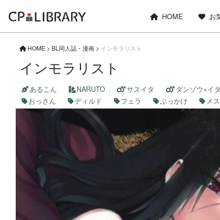
HOME
お
HOME
>
BL同人誌・漫画
>
インモラリスト
インモラリスト
あるこん
NARUTO
サスイタ
ダンゾウ×イ
おっさん
ディルド
フェラ
ぶっかけ
メス