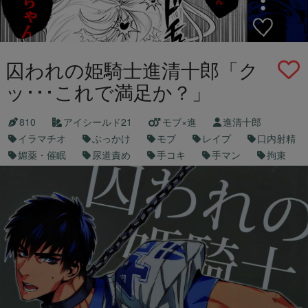
囚われの姫騎士進清十郎「ク
ッ･･･これで満足か？」
810
アイシールド21
モブ×進
進清十郎
イラマチオ
ぶっかけ
モブ
レイプ
口内射精
媚薬・催眠
尿道責め
手コキ
手マン
拘束