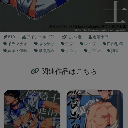
810
アイシールド21
モブ×進
進清十郎
イラマチオ
ぶっかけ
モブ
レイプ
口内射精
媚薬・催眠
尿道責め
手コキ
手マン
拘束
関連作品はこちら