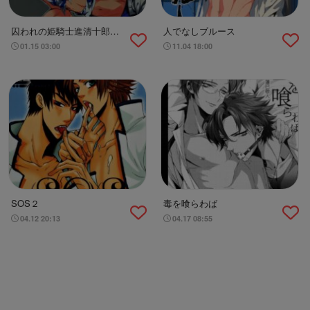
囚われの姫騎士進清十郎
人でなしブルース
「クッ･･･これで満足
01.15 03:00
11.04 18:00
か？」
SOS２
毒を喰らわば
04.12 20:13
04.17 08:55