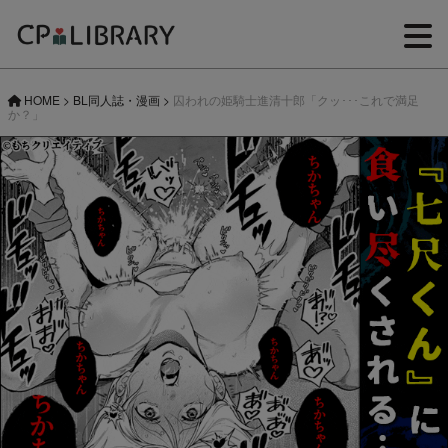
HOME
>
BL同人誌・漫画
>
囚われの姫騎士進清十郎「クッ･･･これで満足
か？」