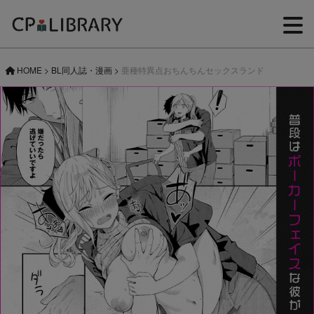
HOME
>
BL同人誌・漫画
>
亜種特異点おちんちんセックスランド