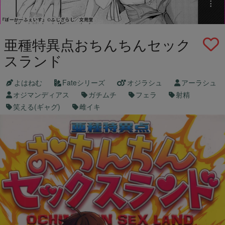
亜種特異点おちんちんセック
スランド
よはねむ
Fateシリーズ
オジラシュ
アーラシュ
オジマンディアス
ガチムチ
フェラ
射精
笑える(ギャグ)
雌イキ