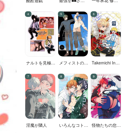
酩酊遊戯
最強を■■させ
一年承花 修学
たい 二
旅行、プールサ
イド
ナルトを見極め
メフィストの方
Takemichi In
た結果なので
舟
Wonderland
す!
淫魔が隣人
いろんなコト、
怪物たちの怠惰
ずっとオメーと
な一日