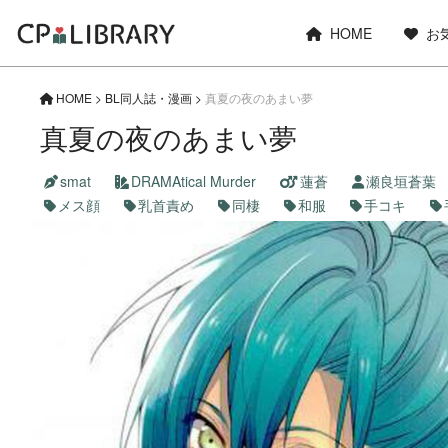
HOME
お
HOME
>
BL同人誌・漫画
>
真夏の夜のあまい夢
真夏の夜のあまい夢
smat
DRAMAtical Murder
蓮蒼
瀬良垣蒼葉
メス顔
乳首責め
同棲
和服
手コキ