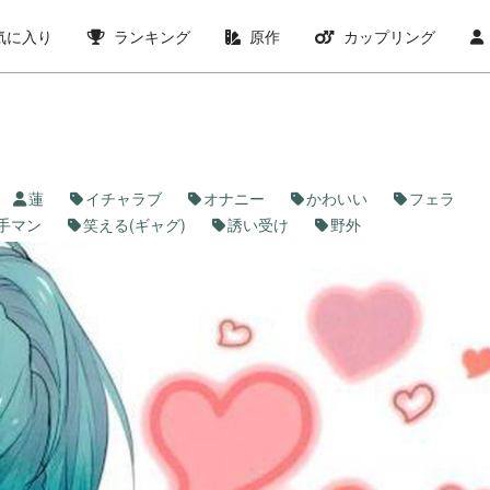
気に入り
ランキング
原作
カップリング
蓮
イチャラブ
オナニー
かわいい
フェラ
手マン
笑える(ギャグ)
誘い受け
野外