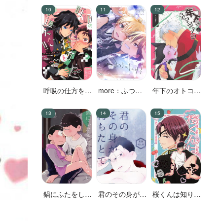
呼吸の仕方を間
more：ふつう
年下のオトコノ
違えた!!
のしんゆう
コ
鍋にふたをしな
君のその身が朽
桜くんは知りた
いでください
ちたとて
いんです