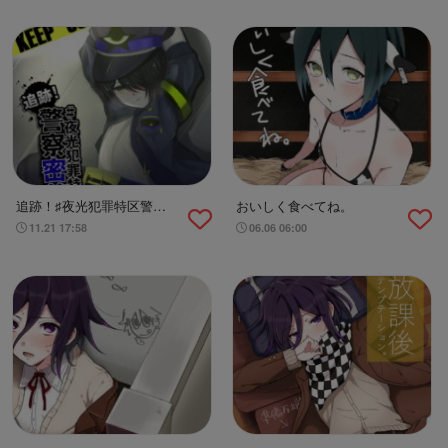
追跡！♯夜光犯罪特区警察
おいしく食べてね。
密着24時
11.21 17:58
06.06 06:00