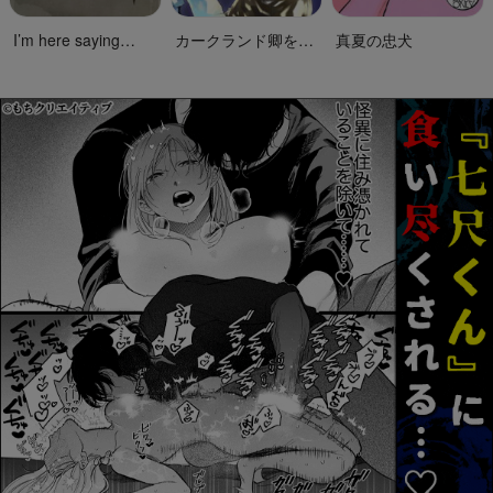
I’m here saying
カークランド卿を屈
真夏の忠犬
nothing
服させる本2