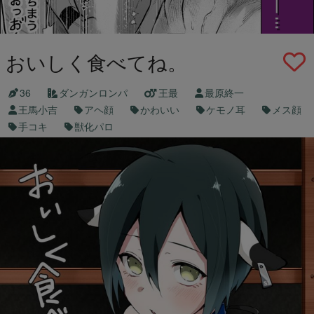
おいしく食べてね。
36
ダンガンロンパ
王最
最原終一
王馬小吉
アヘ顔
かわいい
ケモノ耳
メス顔
手コキ
獣化パロ