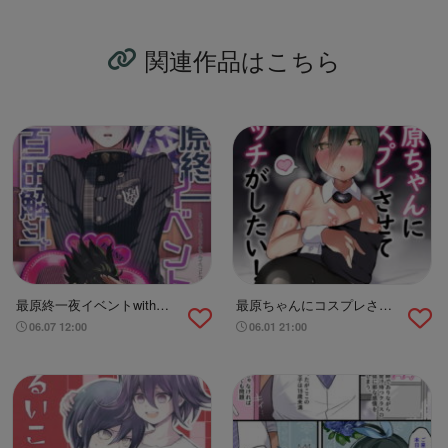
関連作品はこちら
最原終一夜イベントwith百
最原ちゃんにコスプレさせ
田解斗
てエッチがしたい！
06.07 12:00
06.01 21:00