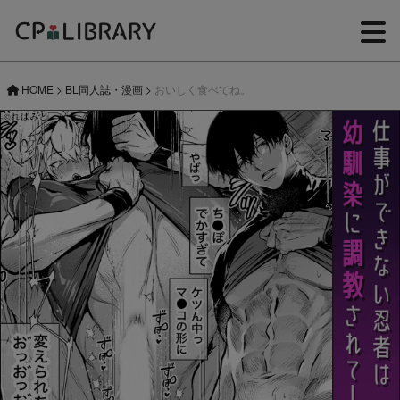
HOME
>
BL同人誌・漫画
>
おいしく食べてね。