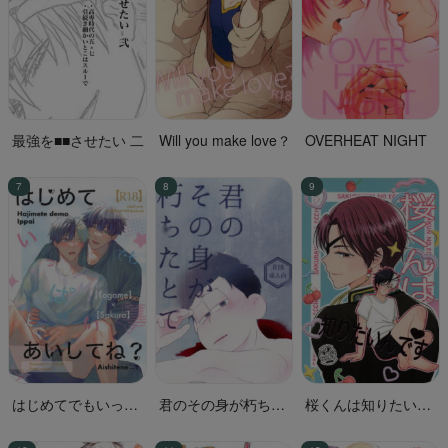
最強を■■させたい 二
Will you make love？
OVERHEAT NIGHT
はじめてでもいっぱ
君のその身が朽ちた
桜くんは知りたいん
いあいしてね？
とて
です