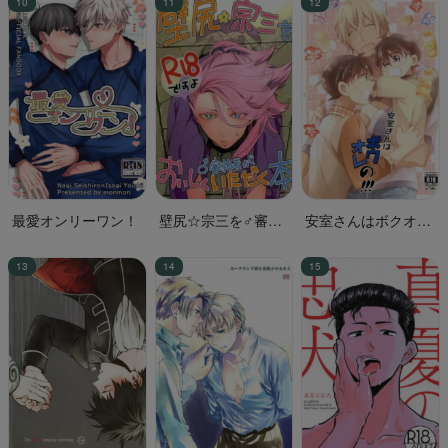
最愛オンリーワン！
壁尻☆宗三を♂審神
安室さんはボクオレ
者がおいしくいただ
の!!!
く本。