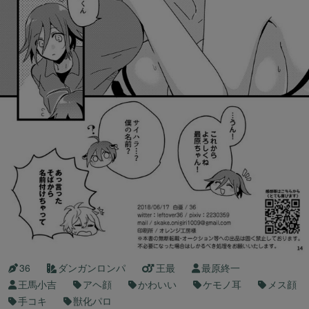
36
ダンガンロンパ
王最
最原終一
王馬小吉
アヘ顔
かわいい
ケモノ耳
メス顔
手コキ
獣化パロ