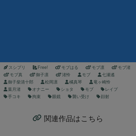
スシプリ
Free!
モブはる
モブ凛
モブ渚
モブ真
御子凛
渚怜
モブ
七瀬遙
御子柴清十郎
松岡凛
橘真琴
竜ヶ崎怜
葉月渚
オナニー
ショタ
モブ
レイプ
手コキ
拘束
眼鏡
襲い受け
顔射
関連作品はこちら