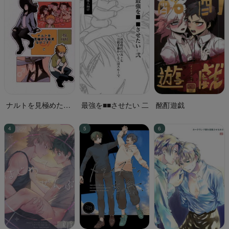
ナルトを見極めた結
最強を■■させたい 二
酩酊遊戯
果なのです!