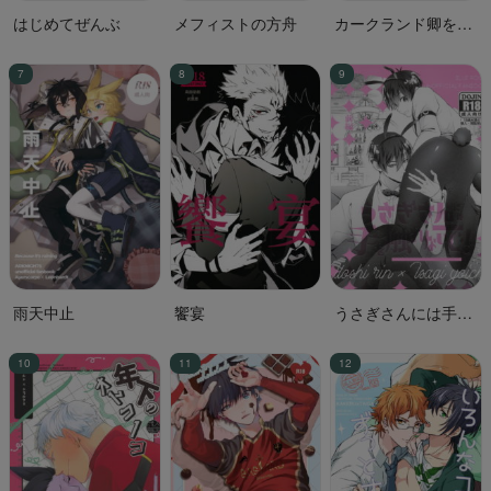
はじめてぜんぶ
メフィストの方舟
カークランド卿を屈
服させる本2
雨天中止
饗宴
うさぎさんには手を
触れないで 前編