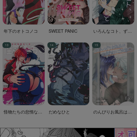
年下のオトコノコ
SWEET PANIC
いろんなコト、ずっ
とオメーと
怪物たちの怠惰な一
だめなひと
のんびりお風呂はの
日
ぼせにご注意！