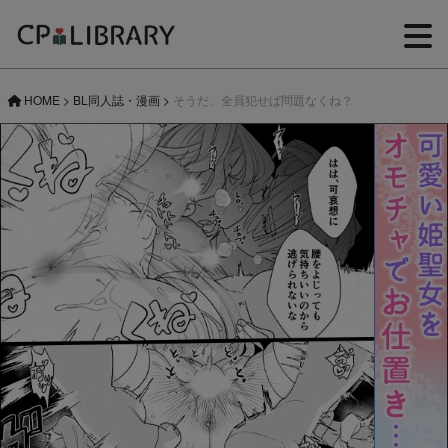
HOME
>
BL同人誌・漫画
>
そうだ、全員犯せば問題なくね？