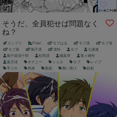
そうだ、全員犯せば問題なく
ね？
スシプリ
Free!
モブはる
モブ凛
モブ渚
モブ真
御子凛
渚怜
モブ
七瀬遙
御子柴清十郎
松岡凛
橘真琴
竜ヶ崎怜
葉月渚
オナニー
ショタ
モブ
レイプ
手コキ
拘束
眼鏡
襲い受け
顔射