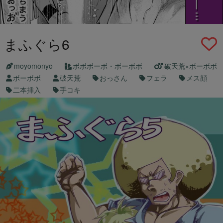
まふぐら6
moyomonyo
ボボボーボ・ボーボボ
破天荒×ボーボボ
ボーボボ
破天荒
おっさん
フェラ
メス顔
二本挿入
手コキ