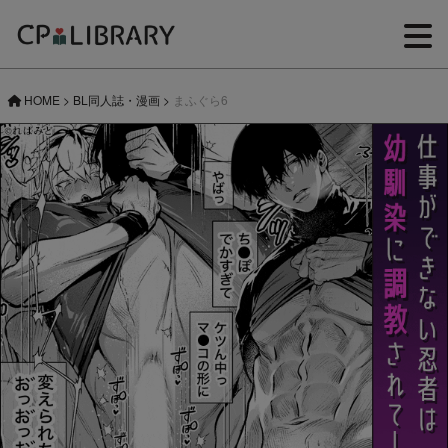
HOME
>
BL同人誌・漫画
>
まふぐら6