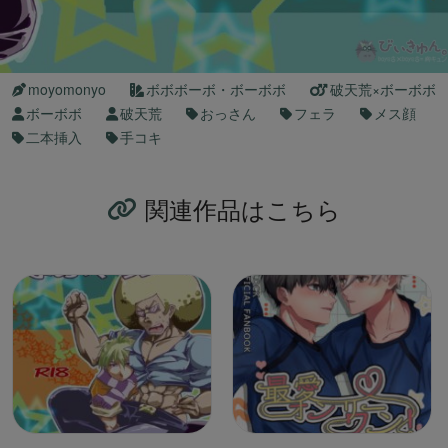
moyomonyo
ボボボーボ・ボーボボ
破天荒×ボーボボ
ボーボボ
破天荒
おっさん
フェラ
メス顔
二本挿入
手コキ
関連作品はこちら