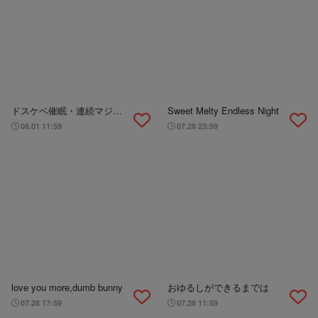
ドスケベ催眠・連続マジイ
Sweet Melty Endless Night
キパコパコ生ハメ兄弟合法
08.01 11:59
07.28 23:59
セックス
love you more,dumb bunny
おゆるしができるまでは
07.28 17:59
07.28 11:59