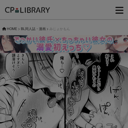
HOME
>
BL同人誌・漫画
>
みじょかもん