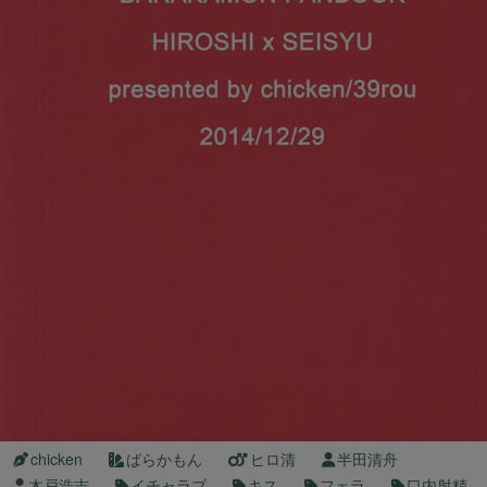
chicken
ばらかもん
ヒロ清
半田清舟
木戸浩志
イチャラブ
キス
フェラ
口内射精