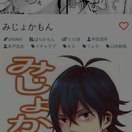
みじょかもん
chicken
ばらかもん
ヒロ清
半田清舟
木戸浩志
イチャラブ
キス
フェラ
口内射精