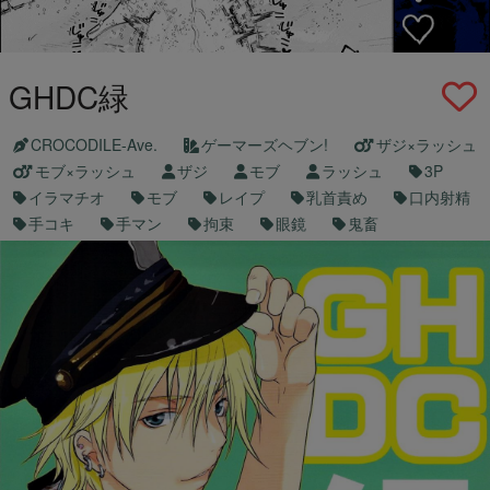
GHDC緑
CROCODILE-Ave.
ゲーマーズヘブン!
ザジ×ラッシュ
モブ×ラッシュ
ザジ
モブ
ラッシュ
3P
イラマチオ
モブ
レイプ
乳首責め
口内射精
手コキ
手マン
拘束
眼鏡
鬼畜