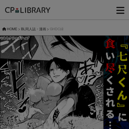
HOME
>
BL同人誌・漫画
>
GHDC緑