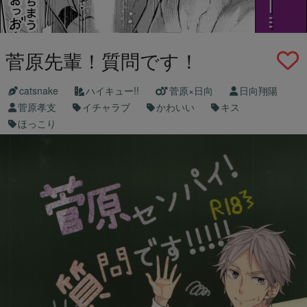
菅原先輩！質問です！
catsnake
ハイキュー!!
菅原×日向
日向翔陽
菅原孝支
イチャラブ
かわいい
キス
ほっこり