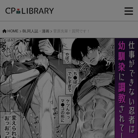
HOME
>
BL同人誌・漫画
>
菅原先輩！質問です！