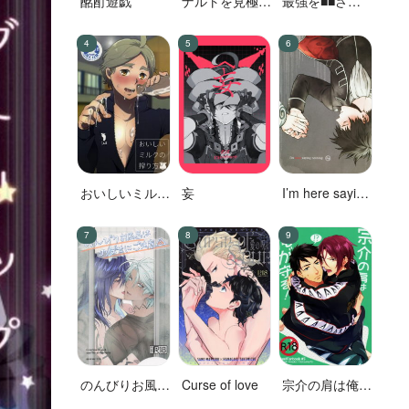
酩酊遊戯
ナルトを見極め
最強を■■させ
た結果なので
たい 二
す!
おいしいミルク
妄
I’m here saying
の搾り方
nothing
のんびりお風呂
Curse of love
宗介の肩は俺が
はのぼせにご注
守る!