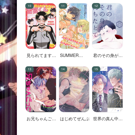
意！
見られてます
SUMMER
君のその身が朽
よ！雪宮くん
Express！
ちたとて
お兄ちゃんごっ
はじめてぜんぶ
世界の真ん中に
こ
エスケイプ