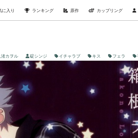
気に入り
ランキング
原作
カップリング
渚カヲル
碇シンジ
イチャラブ
キス
フェラ