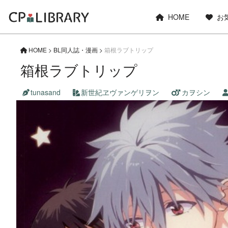
HOME
お
HOME
>
BL同人誌・漫画
>
箱根ラブトリップ
箱根ラブトリップ
tunasand
新世紀ヱヴァンゲリヲン
カヲシン