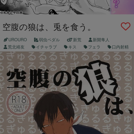
空腹の狼は、兎を食う。
UROURO
弱虫ペダル
新荒
新開隼人
荒北靖友
イチャラブ
キス
フェラ
口内射精