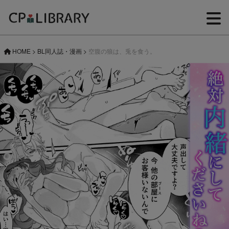
HOME
>
BL同人誌・漫画
>
空腹の狼は、兎を食う。