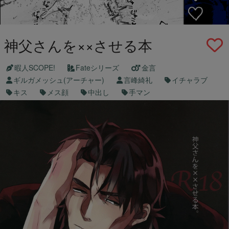
神父さんを××させる本
暇人SCOPE!
Fateシリーズ
金言
ギルガメッシュ(アーチャー)
言峰綺礼
イチャラブ
キス
メス顔
中出し
手マン