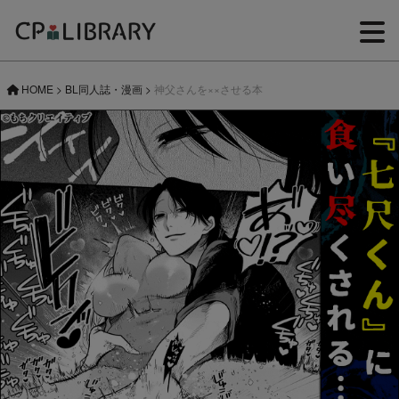
HOME
>
BL同人誌・漫画
>
神父さんを××させる本