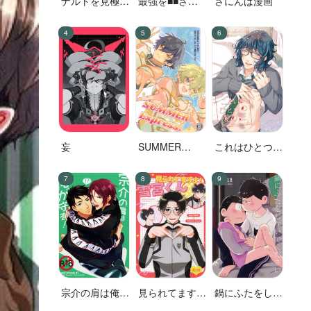
ナルトを見極め
最強を■■させ
さにんば漫画
た結果なので
たい 二
す!
妄
SUMMER
これはひとつの
Express！
愛の証
宗介の肩は俺が
見られてます
鍋にふたをしな
守る!
よ！雪宮くん
いでください