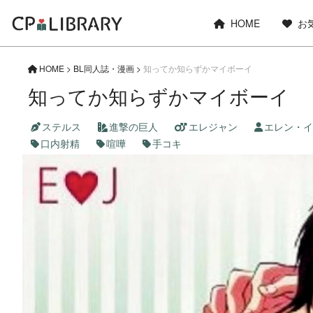
HOME
お
HOME
>
BL同人誌・漫画
>
知ってか知らずかマイボーイ
知ってか知らずかマイボーイ
ステルス
進撃の巨人
エレジャン
エレン・イ
口内射精
喧嘩
手コキ