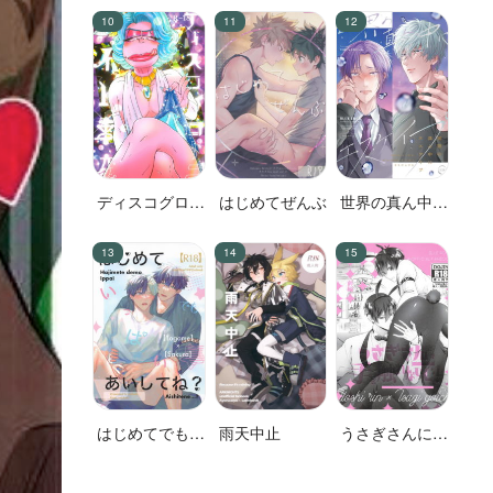
ディスコグロー
はじめてぜんぶ
世界の真ん中に
ブナイト事変
エスケイプ
はじめてでもい
雨天中止
うさぎさんには
っぱいあいして
手を触れないで
ね？
前編