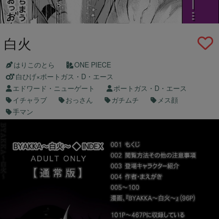
白火
はりこのとら
ONE PIECE
白ひげ×ポートガス・D・エース
エドワード・ニューゲート
ポートガス・D・エース
イチャラブ
おっさん
ガチムチ
メス顔
手マン