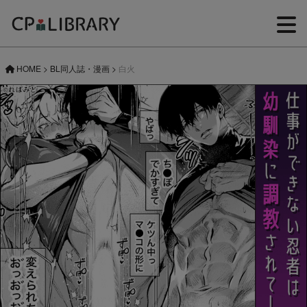
HOME
>
BL同人誌・漫画
>
白火