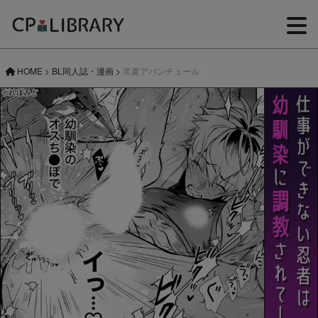
HOME
>
BL同人誌・漫画
>
常夏アバンチュール