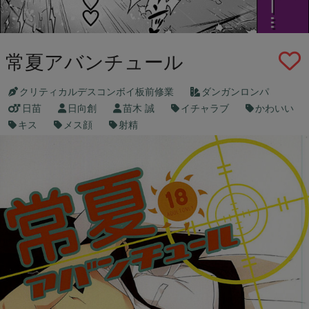
常夏アバンチュール
クリティカルデスコンボイ板前修業
ダンガンロンパ
日苗
日向創
苗木 誠
イチャラブ
かわいい
キス
メス顔
射精