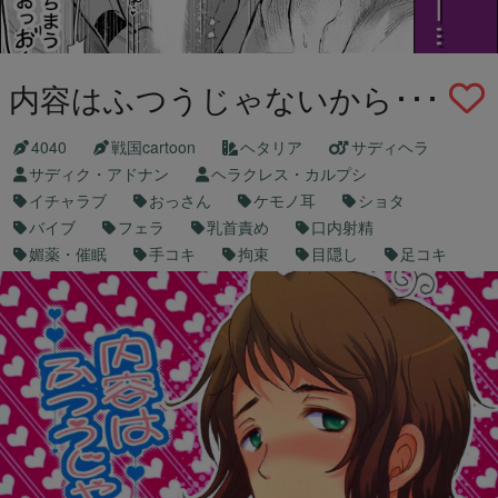
内容はふつうじゃないから･･･
4040
戦国cartoon
ヘタリア
サディヘラ
サディク・アドナン
ヘラクレス・カルプシ
イチャラブ
おっさん
ケモノ耳
ショタ
バイブ
フェラ
乳首責め
口内射精
媚薬・催眠
手コキ
拘束
目隠し
足コキ