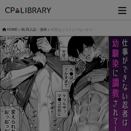
HOME
>
BL同人誌・漫画
>
内容はふつうじゃないから･･･