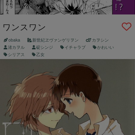
ワンスワン
obaka
新世紀ヱヴァンゲリヲン
カヲシン
渚カヲル
碇シンジ
イチャラブ
かわいい
シリアス
乙女