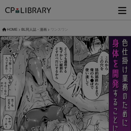
HOME
>
BL同人誌・漫画
>
ワンスワン