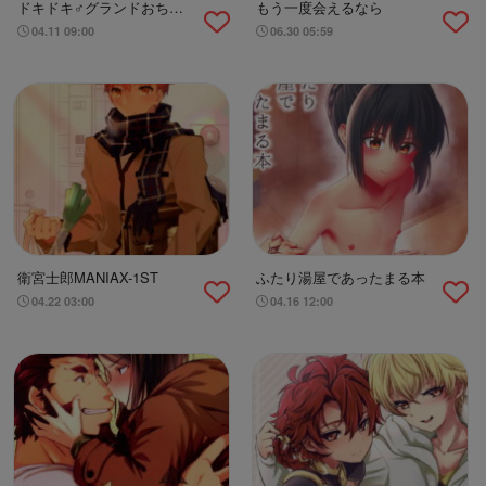
ドキドキ♂グランドおちん
もう一度会えるなら
ぽ争奪戦
04.11 09:00
06.30 05:59
衛宮士郎MANIAX-1ST
ふたり湯屋であったまる本
04.22 03:00
04.16 12:00