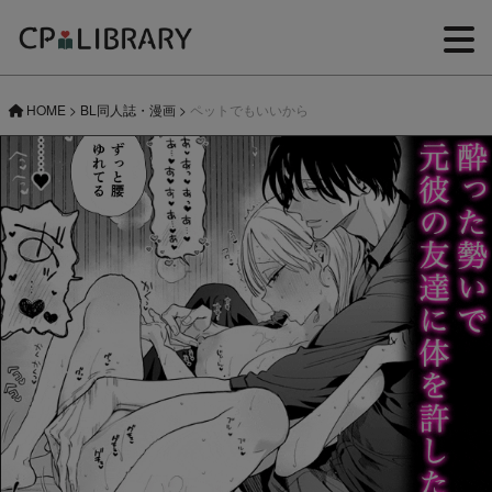
HOME
>
BL同人誌・漫画
>
ペットでもいいから