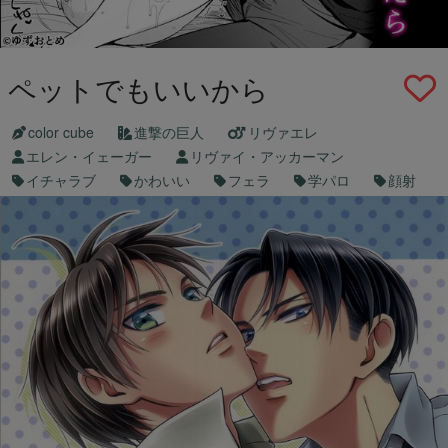
ペットでもいいから
color cube
進撃の巨人
リヴァエレ
エレン・イェーガー
リヴァイ・アッカーマン
イチャラブ
かわいい
フェラ
学パロ
顔射