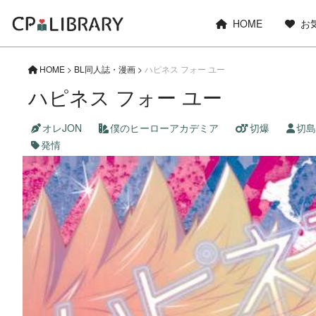
HOME
お
HOME
>
BL同人誌・漫画
>
ハピネス フォー ユー
ハピネス フォー ユー
オレJON
僕のヒーローアカデミア
切爆
切島
発情