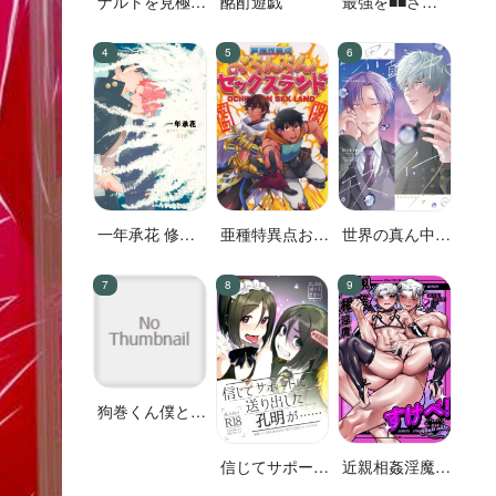
ナルトを見極め
酩酊遊戯
最強を■■させ
た結果なので
たい 二
す!
一年承花 修学
亜種特異点おち
世界の真ん中に
旅行、プールサ
んちんセックス
エスケイプ
イド
ランド
狗巻くん僕と生
きておくれよ
信じてサポート
近親相姦淫魔す
に送り出した孔
けべ!