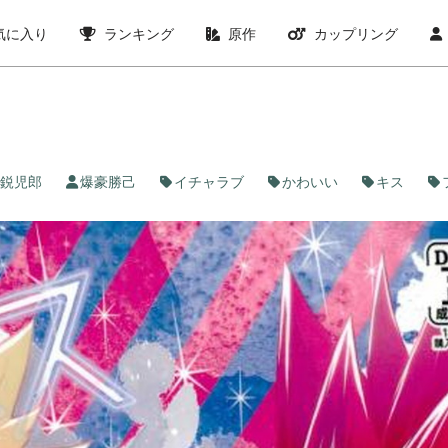
気に入り
ランキング
原作
カップリング
鋭児郎
爆豪勝己
イチャラブ
かわいい
キス