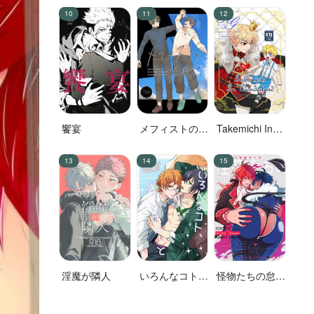
明が……
饗宴
メフィストの方
Takemichi In
舟
Wonderland
淫魔が隣人
いろんなコト、
怪物たちの怠惰
ずっとオメーと
な一日