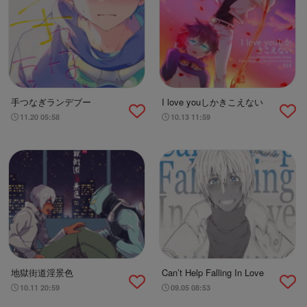
手つなぎランデブー
I love youしかきこえない
11.20 05:58
10.13 11:59
地獄街道淫景色
Can’t Help Falling In Love
10.11 20:59
09.05 08:53