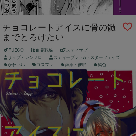
チョコレートアイスに骨の髄
までとろけたい
FUEGO
血界戦線
スティザプ
ザップ・レンフロ
スティーブン・A・スターフェイズ
かわいい
コスプレ
媚薬・催眠
褐色