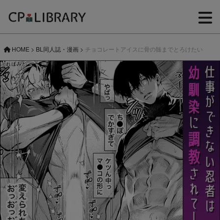
HOME
>
BL同人誌・漫画
>
チョコレートアイスに骨の髄までとろけたい