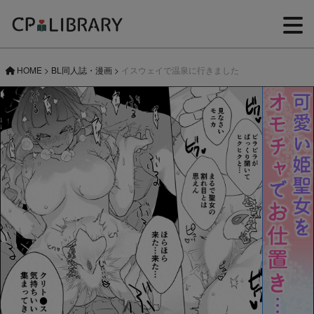
HOME
>
BL同人誌・漫画
>
イスウェイで温泉に行きました