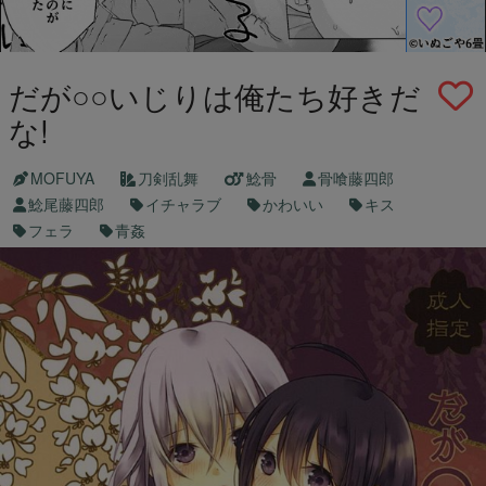
だが○○いじりは俺たち好きだ
な!
MOFUYA
刀剣乱舞
鯰骨
骨喰藤四郎
鯰尾藤四郎
イチャラブ
かわいい
キス
フェラ
青姦