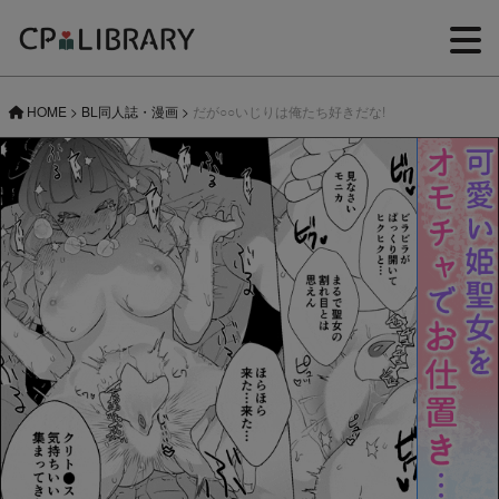
HOME
>
BL同人誌・漫画
>
だが○○いじりは俺たち好きだな!