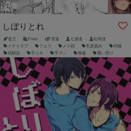
しぼりとれ
藍王
Free!
凛遙
七瀬遙
松岡凛
イチャラブ
フェラ
メス顔
乳首責め
同棲
幼馴染
手コキ
手マン
睡姦
襲い受け