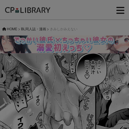
HOME
>
BL同人誌・漫画
>
きみしかみえない