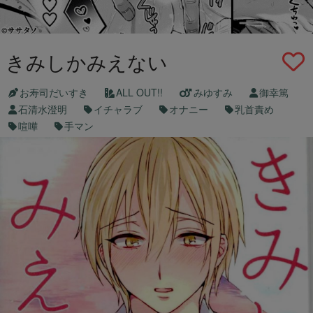
きみしかみえない
お寿司だいすき
ALL OUT!!
みゆすみ
御幸篤
石清水澄明
イチャラブ
オナニー
乳首責め
喧嘩
手マン