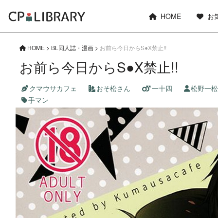
HOME
お
HOME
>
BL同人誌・漫画
>
お前ら今日からS●X禁止!!
お前ら今日からS●X禁止!!
クマウサカフェ
おそ松さん
一十四
松野一松
手マン