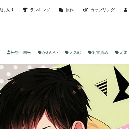
気に入り
ランキング
原作
カップリング
松野十四松
かわいい
メス顔
乳首責め
兄弟