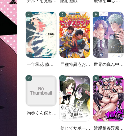
ナルトを見極め
酩酊遊戯
最強を■■させ
た結果なので
たい 二
す!
一年承花 修学
亜種特異点おち
世界の真ん中に
旅行、プールサ
んちんセックス
エスケイプ
イド
ランド
狗巻くん僕と生
きておくれよ
信じてサポート
近親相姦淫魔す
に送り出した孔
けべ!