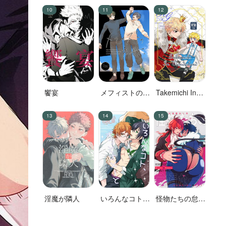
明が……
饗宴
メフィストの方
Takemichi In
舟
Wonderland
淫魔が隣人
いろんなコト、
怪物たちの怠惰
ずっとオメーと
な一日