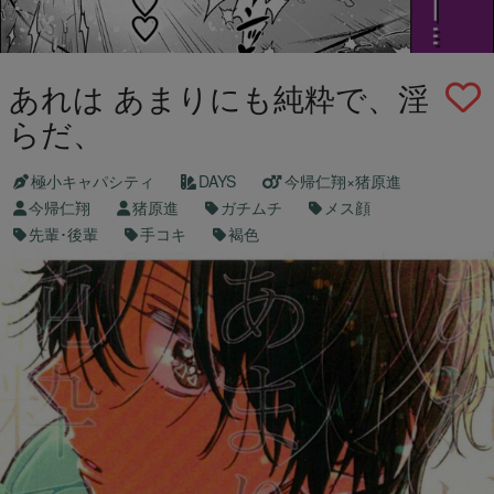
あれは あまりにも純粋で、淫
らだ、
極小キャパシティ
DAYS
今帰仁翔×猪原進
今帰仁翔
猪原進
ガチムチ
メス顔
先輩･後輩
手コキ
褐色