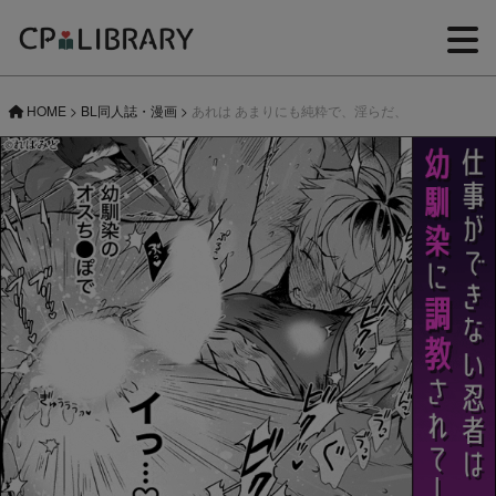
HOME
>
BL同人誌・漫画
>
あれは あまりにも純粋で、淫らだ、