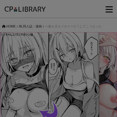
HOME
>
BL同人誌・漫画
>
〜飯＆天ホイホイ〜どうしてこうなった