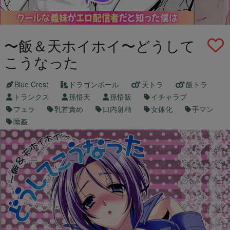
〜飯＆天ホイホイ〜どうして
こうなった
Blue Crest
ドラゴンボール
天トラ
飯トラ
トランクス
孫悟天
孫悟飯
イチャラブ
フェラ
乳首責め
口内射精
女体化
手マン
睡姦